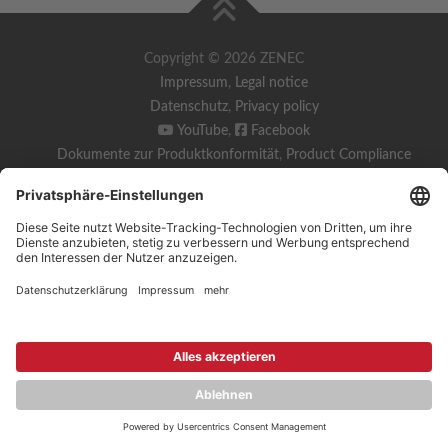
Copyright © 2026 ZENEC
Impressum
,
Legal notice
Datenschutz
,
Privacy policy
YouTube
,
Facebook
Dokumente zur Produktkonformität
,
Product Compliance
Documents