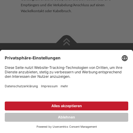
Empfängers und die Verkabelung/Anschluss auf einen
Wackelkontakt oder Kabelbruch.
Copyright © 2026 ZENEC
Impressum
,
Legal notice
Datenschutz
,
Privacy policy
YouTube
,
Facebook
Dokumente zur Produktkonformität
,
Product Compliance
Documents