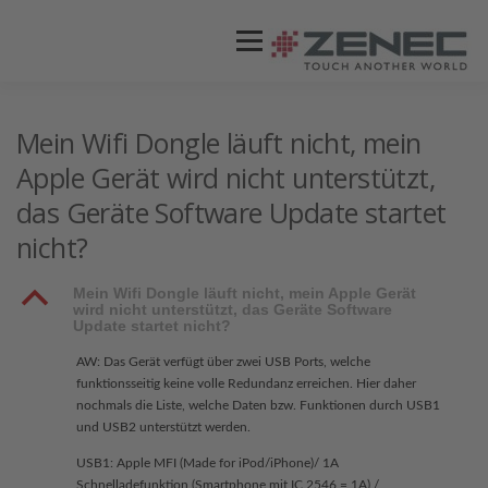
Menü
ZENEC
PRODUKTE
VIDEOS
Mein Wifi Dongle läuft nicht, mein
Apple Gerät wird nicht unterstützt,
das Geräte Software Update startet
STORES / HÄNDLER
SUPPORT
nicht?
B
Mein Wifi Dongle läuft nicht, mein Apple Gerät
wird nicht unterstützt, das Geräte Software
Update startet nicht?
AW: Das Gerät verfügt über zwei USB Ports, welche
funktionsseitig keine volle Redundanz erreichen. Hier daher
nochmals die Liste, welche Daten bzw. Funktionen durch USB1
und USB2 unterstützt werden.
USB1: Apple MFI (Made for iPod/iPhone)/ 1A
Schnelladefunktion (Smartphone mit IC 2546 = 1A) /