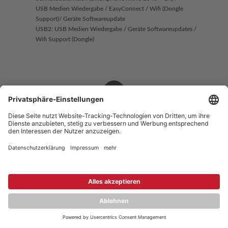
USB Medien Wiedergabe / EasyConnect / Wifi (Dongle
Support)/ Geräte Softwareupdate
USB2: USB Medien Wiedergabe / Geräte Softwareupdates /
Wifi Support (Dongle)
Copyright © 2026 ZENEC
Impressum
,
Legal notice
Datenschutz
,
Privacy policy
YouTube
,
Facebook
Dokumente zur Produktkonformität
,
Product Compliance
Documents