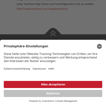
unter TomTom Map Share und nachfolgendem Link zu melden:
http://www.tomtom.com/mapshare/tools
Copyright © 2026 ZENEC
Impressum
,
Legal notice
Datenschutz
,
Privacy policy
YouTube
,
Facebook
Dokumente zur Produktkonformität
,
Product Compliance
Documents