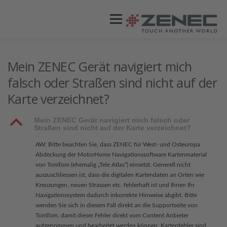
Menü
ZENEC
PRODUKTE
VIDEOS
Mein ZENEC Gerät navigiert mich
falsch oder Straßen sind nicht auf der
Karte verzeichnet?
STORES / HÄNDLER
SUPPORT
B
Mein ZENEC Gerät navigiert mich falsch oder
Straßen sind nicht auf der Karte verzeichnet?
AW: Bitte beachten Sie, dass ZENEC für West- und Osteuropa
Abdeckung der MotorHome Navigationssoftware Kartenmaterial
von TomTom (ehemalig „Tele Atlas“) einsetzt. Generell nicht
auszuschliessen ist, dass die digitalen Kartendaten an Orten wie
Kreuzungen, neuen Strassen etc. fehlerhaft ist und Ihnen Ihr
Navigationssystem dadurch inkorrekte Hinweise abgibt. Bitte
wenden Sie sich in diesem Fall direkt an die Supportseite von
TomTom, damit dieser Fehler direkt vom Content Anbieter
aufgenommen und bearbeitet werden können. Kartenfehler sind