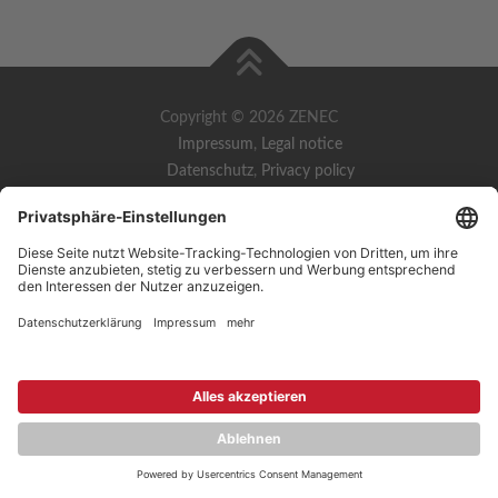
Copyright © 2026 ZENEC
Impressum
,
Legal notice
Datenschutz
,
Privacy policy
YouTube
,
Facebook
Dokumente zur Produktkonformität
,
Product Compliance
Documents