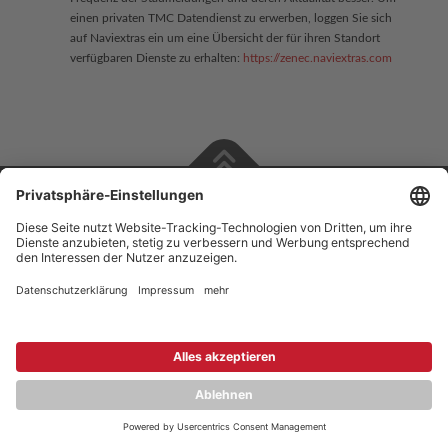
einen privaten TMC Datendienst zu erwerben, loggen Sie sich
auf Naviextras ein um eine Übersicht der für ihren Standort
verfügbaren Dienste zu erhalten:
https://zenec.naviextras.com
Copyright © 2026 ZENEC
Impressum
,
Legal notice
Datenschutz
,
Privacy policy
YouTube
,
Facebook
Dokumente zur Produktkonformität
,
Product Compliance
Documents