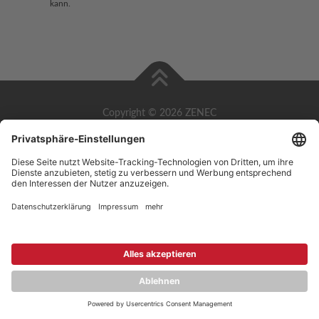
kann.
Copyright © 2026 ZENEC
Impressum
,
Legal notice
Datenschutz
,
Privacy policy
YouTube
,
Facebook
Dokumente zur Produktkonformität
,
Product Compliance
Documents