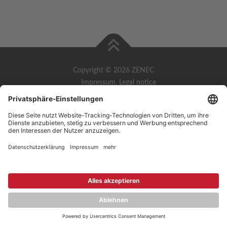
Copyright © 2026 ZENEC
Impressum
,
Legal notice
Datenschutz
,
Privacy policy
YouTube
,
Facebook
Dokumente zur Produktkonformität
,
Product Compliance
Documents