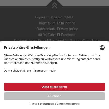
Copyright © 2026 ZENEC
Impressum
,
Legal notice
Datenschutz
,
Privacy policy
YouTube
,
Facebook
Dokumente zur Produktkonformität
,
Product Compliance
Documents