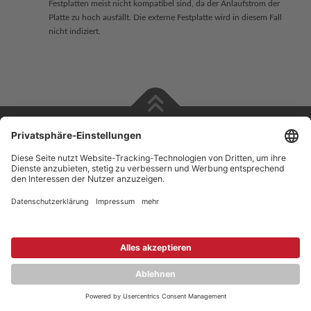
Festplatten meist nicht kompatibel sind, da der Anlaufstrom der
Platte zu hoch ausfällt. Die externe Festplatte wird in diesem Fall
nicht indiziert.
Copyright © 2026 ZENEC
Impressum
,
Legal notice
Datenschutz
,
Privacy policy
YouTube
,
Facebook
Dokumente zur Produktkonformität
,
Product Compliance
Documents