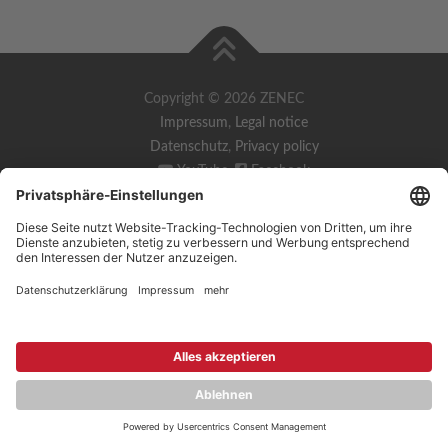
Copyright © 2026 ZENEC
Impressum
,
Legal notice
Datenschutz
,
Privacy policy
YouTube
,
Facebook
Dokumente zur Produktkonformität
,
Product Compliance
Documents