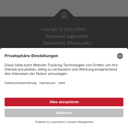
Copyright © 2026 ZENEC
Impressum
,
Legal notice
Datenschutz
,
Privacy policy
YouTube
,
Facebook
Dokumente zur Produktkonformität
,
Product Compliance
Documents