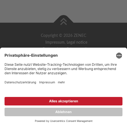
Copyright © 2026 ZENEC
Impressum
,
Legal notice
Datenschutz
,
Privacy policy
YouTube
,
Facebook
Dokumente zur Produktkonformität
,
Product Compliance
Documents