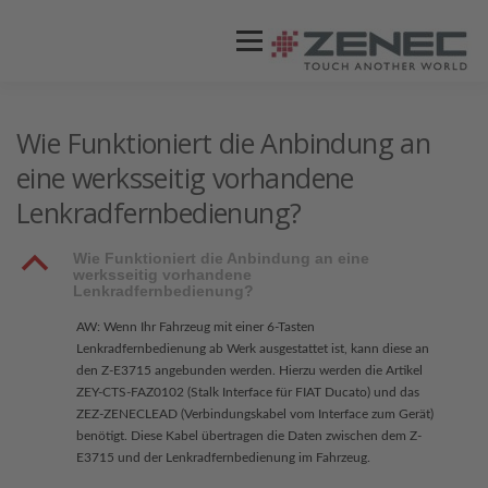
Menü
ZENEC
PRODUKTE
VIDEOS
Wie Funktioniert die Anbindung an
eine werksseitig vorhandene
Lenkradfernbedienung?
STORES / HÄNDLER
SUPPORT
B
Wie Funktioniert die Anbindung an eine
werksseitig vorhandene
Lenkradfernbedienung?
AW: Wenn Ihr Fahrzeug mit einer 6-Tasten
Lenkradfernbedienung ab Werk ausgestattet ist, kann diese an
den Z-E3715 angebunden werden. Hierzu werden die Artikel
ZEY-CTS-FAZ0102 (Stalk Interface für FIAT Ducato) und das
ZEZ-ZENECLEAD (Verbindungskabel vom Interface zum Gerät)
benötigt. Diese Kabel übertragen die Daten zwischen dem Z-
E3715 und der Lenkradfernbedienung im Fahrzeug.