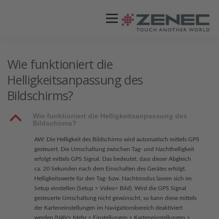
Menü
ZENEC
PRODUKTE
VIDEOS
Wie funktioniert die
Helligkeitsanpassung des
Bildschirms?
STORES / HÄNDLER
SUPPORT
B
Wie funktioniert die Helligkeitsanpassung des
Bildschirms?
AW: Die Helligkeit des Bildschirms wird automatisch mittels GPS
gesteuert. Die Umschaltung zwischen Tag- und Nachthelligkeit
erfolgt mittels GPS Signal. Das bedeutet, dass dieser Abgleich
ca. 20 Sekunden nach dem Einschalten des Gerätes erfolgt.
Helligkeitswerte für den Tag- bzw. Nachtmodus lassen sich im
Setup einstellen (Setup > Video> Bild). Wird die GPS Signal
gesteuerte Umschaltung nicht gewünscht, so kann diese mittels
der Karteneinstellungen im Navigationsbereich deaktiviert
werden (NAV> Mehr > Einstellungen > Karteneinstellungen >