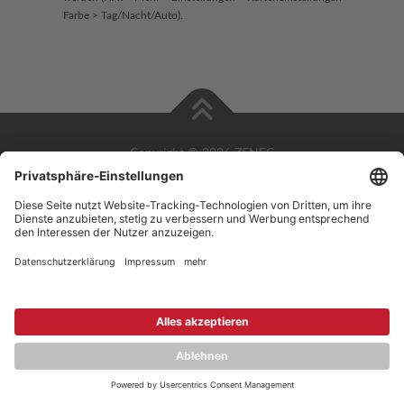
Farbe > Tag/Nacht/Auto).
Copyright © 2026 ZENEC
Impressum
,
Legal notice
Datenschutz
,
Privacy policy
YouTube
,
Facebook
Dokumente zur Produktkonformität
,
Product Compliance
Documents