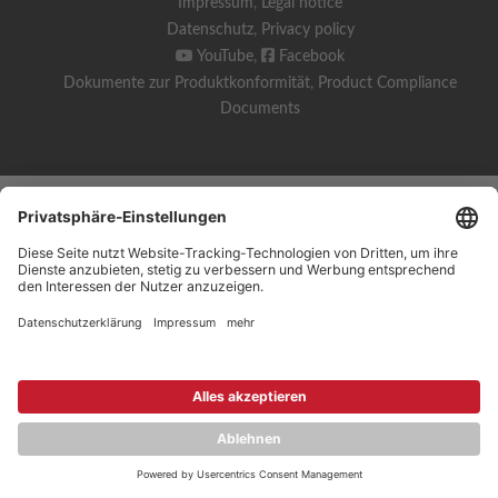
Impressum
,
Legal notice
Datenschutz
,
Privacy policy
YouTube
,
Facebook
Dokumente zur Produktkonformität
,
Product Compliance
Documents