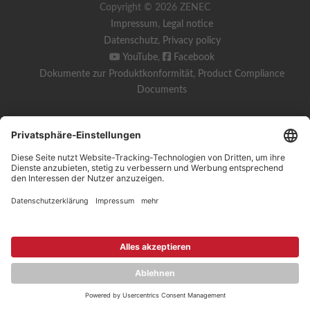
Copyright © 2026 ZENEC
Impressum
,
Legal notice
Datenschutz
,
Privacy policy
YouTube
,
Facebook
Dokumente zur Produktkonformität
,
Product Compliance
Documents