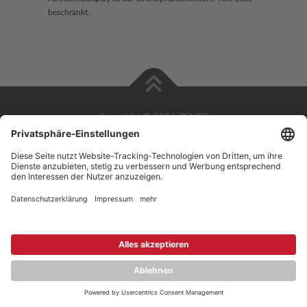
beschränkt.
Copyright © 2026 ZENEC
Impressum
,
Legal notice
Datenschutz
,
Privacy policy
YouTube
,
Facebook
Dokumente zur Produktkonformität
,
Product Compliance
Documents