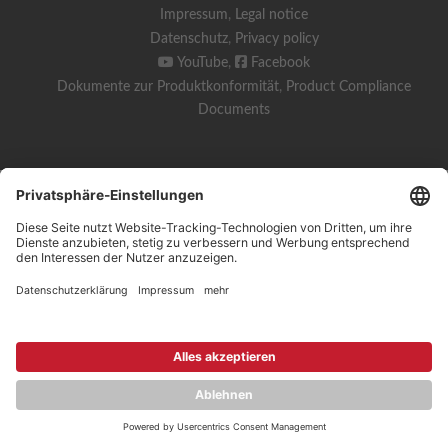
Impressum
,
Legal notice
Datenschutz
,
Privacy policy
YouTube
,
Facebook
Dokumente zur Produktkonformität
,
Product Compliance
Documents