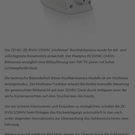
Die ZENEC ZE-RVSC150MV „Multiview“ Rückfahrkamera wurde für teil- und
vollintegrierte Reisemobile entwickelt. Der Pixelplus PC1058C CMOS
Bildsensor ermöglich eine Bildauflösung von 700 TV Linien mit hoher
Lichtempfindlichkeit.
Die technische Besonderheit dieses Rückfahrkamera Modells ist der Multiview
Anzeigemodus. Die Multiview Funktion erlaubt die direkte manuelle Steuerung
der gewünschten Bildansicht auf dem ZENEC Gerät durch Antippen einer der
sechs Kameraansichten auf dem Touchscreen des Geräts.
Um ein sicheres Manövrieren und Einparken zu ermöglichen, schaltet die ZE-
RVSC150MV beim Einlegen des Rückwärtsgangs automatisch in den nach
unten zeigenden Normalmodus zur Überwachung des Nahbereichs hinter dem
Fahrzeug.
Weitere manuell wählbare Bild-Modi dienen zur Überwachung des Eckbereichs