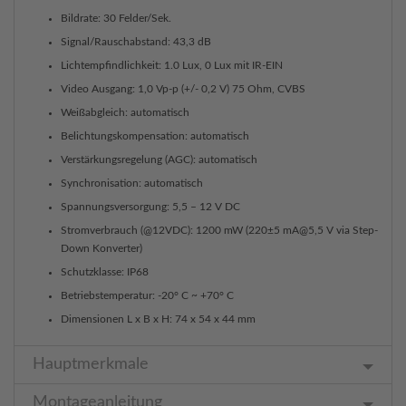
Bildrate: 30 Felder/Sek.
Signal/Rauschabstand: 43,3 dB
Lichtempfindlichkeit: 1.0 Lux, 0 Lux mit IR-EIN
Video Ausgang: 1,0 Vp-p (+/- 0,2 V) 75 Ohm, CVBS
Weißabgleich: automatisch
Belichtungskompensation: automatisch
Verstärkungsregelung (AGC): automatisch
Synchronisation: automatisch
Spannungsversorgung: 5,5 – 12 V DC
Stromverbrauch (@12VDC): 1200 mW (220±5 mA@5,5 V via Step-
Down Konverter)
Schutzklasse: IP68
Betriebstemperatur: -20° C ~ +70° C
Dimensionen L x B x H: 74 x 54 x 44 mm
Hauptmerkmale
Montageanleitung