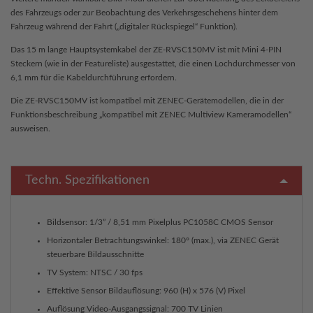
des Fahrzeugs oder zur Beobachtung des Verkehrsgeschehens hinter dem
Fahrzeug während der Fahrt („digitaler Rückspiegel“ Funktion).
Das 15 m lange Hauptsystemkabel der ZE-RVSC150MV ist mit Mini 4-PIN
Steckern (wie in der Featureliste) ausgestattet, die einen Lochdurchmesser von
6,1 mm für die Kabeldurchführung erfordern.
Die ZE-RVSC150MV ist kompatibel mit ZENEC-Gerätemodellen, die in der
Funktionsbeschreibung „kompatibel mit ZENEC Multiview Kameramodellen“
ausweisen.
Techn. Spezifikationen
Bildsensor: 1/3” / 8,51 mm Pixelplus PC1058C CMOS Sensor
Horizontaler Betrachtungswinkel: 180° (max.), via ZENEC Gerät
steuerbare Bildausschnitte
TV System: NTSC / 30 fps
Effektive Sensor Bildauflösung: 960 (H) x 576 (V) Pixel
Auflösung Video-Ausgangssignal: 700 TV Linien