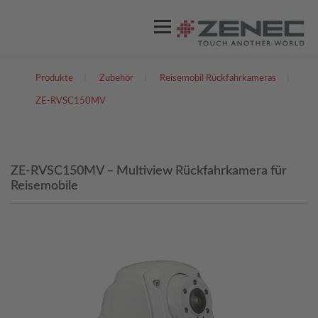
Menü
Produkte
I
Zubehör
I
Reisemobil Rückfahrkameras
I
ZENEC
PRODUKTE
VIDEOS
ZE-RVSC150MV
STORES / HÄNDLER
SUPPORT
ZE-RVSC150MV – Multiview Rückfahrkamera für
Reisemobile
DEUTSCH
Englisch