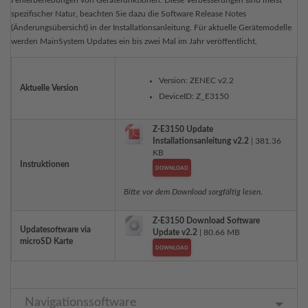
Fehlerbehebungen von Gerätefunktionen. Diese Verbesserungen sind meist
spezifischer Natur, beachten Sie dazu die Software Release Notes
(Änderungsübersicht) in der Installationsanleitung. Für aktuelle Gerätemodelle
werden MainSystem Updates ein bis zwei Mal im Jahr veröffentlicht.
Version: ZENEC v2.2
Aktuelle Version
DeviceID: Z_E3150
Z-E3150 Update
Installationsanleitung v2.2
| 381.36
KB
Instruktionen
DOWNLOAD
Bitte vor dem Download sorgfältig lesen.
Z-E3150 Download Software
Updatesoftware via
Update v2.2
| 80.66 MB
microSD Karte
DOWNLOAD
Navigationssoftware