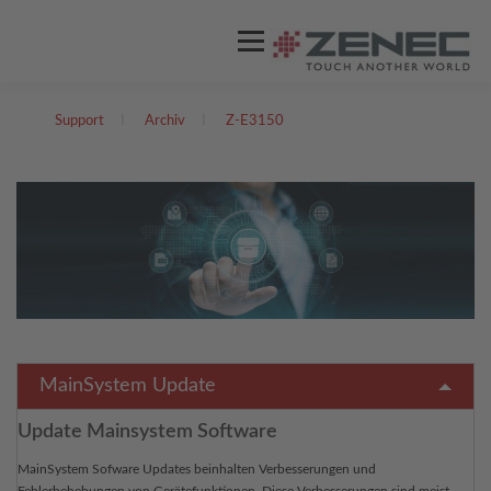
Menü
Support
I
Archiv
I
Z-E3150
ZENEC
PRODUKTE
VIDEOS
STORES / HÄNDLER
SUPPORT
DEUTSCH
Englisch
MainSystem Update
Update Mainsystem Software
MainSystem Sofware Updates beinhalten Verbesserungen und