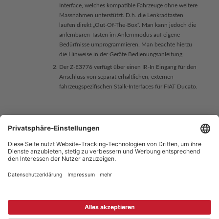
Interface, welches kompatible Fahrzeuge ohne weitere
Massnahmen unterstützt. D.h. die Lenkradtasten
laufen direkt „Out-Of-The-Box“. Man kann jedoch die
anlernbaren Tasten im Anlernmodus auf eigene
Bedürfnisse umprogrammieren. Man beachte hierzu
die Hinweise in der Geräte Bedienungsanleitung.
Der Z-E3776 verfügt über einen IR-In Eingang für den
Anschluss von separat erhältlichen, externen
fahrzeugspezifischen Stalk-Interfaces für FIAT Ducato.
Copyright © 2025 ZENEC
Impressum
,
Legal notice
Datenschutz
,
Privacy policy
YouTube
,
Facebook
Dokumente zur Produktkonformität
,
Product Compliance