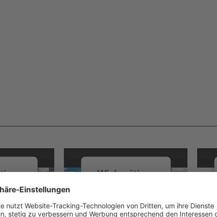
tigen
Wir benötigen
e
Ihre
ng, um
Zustimmung, um
Tube
den YouTube