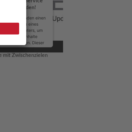
Video-Service
zu laden!
Wir verwenden einen
Service eines
Drittanbieters, um
Videoinhalte
einzubetten. Dieser
Service kann Daten
zu Ihren Aktivitäten
e mit Zwischenzielen
sammeln. Bitte lesen
Sie die Details durch
und stimmen Sie der
Nutzung des
Service zu, um
dieses Video
anzusehen.
Mehr
Informationen
Akzeptieren