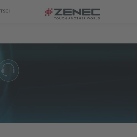
UTSCH
h