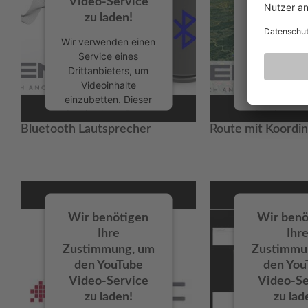
Video-Service
Video-Se
zu laden!
zu lad
Wir verwenden einen
Wir verwend
Service eines
Service 
Drittanbieters, um
Drittanbiet
Videoinhalte
Videoinh
einzubetten. Dieser
einzubetten
Service kann Daten
Service kan
zu Ihren Aktivitäten
zu Ihren Akt
Bluetooth Lautsprecher
Route mit Koordin
sammeln. Bitte lesen
sammeln. Bit
Sie die Details durch
Sie die Deta
und stimmen Sie der
und stimmen
Nutzung des
Nutzung
Service zu, um
Service z
dieses Video
dieses V
Wir benötigen
Wir benö
anzusehen.
anzuseh
Ihre
Ihr
Zustimmung, um
Zustimmu
Mehr
Mehr
den YouTube
den You
Informationen
Informati
Video-Service
Video-Se
zu laden!
zu lad
Akzeptieren
Akzeptie