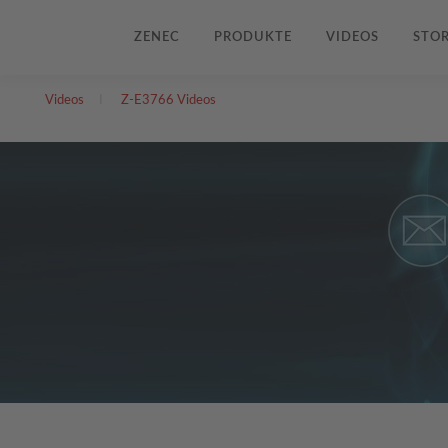
ZENEC
PRODUKTE
VIDEOS
STOR
Videos
I
Z-E3766 Videos