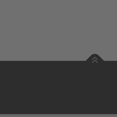
powered by
Usercentrics
Consent
Management
Platform
s