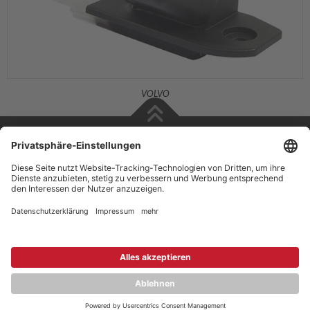
VOLVO
Copyright © 2026 ZENEC
Impressum
,
Legal notice
Datenschutz
,
Privacy policy
YouTube
,
Facebook
Dokumente zur Produktkonformität
,
Product Compliance
Documents
Deutsch
Englisch