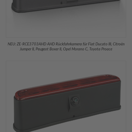
NEU: ZE-RCE3703AHD AHD Rückfahrkamera für Fiat Ducato III, Citroën
Jumper II, Peu­geot Boxer II, Opel Morano C, Toyota Proace