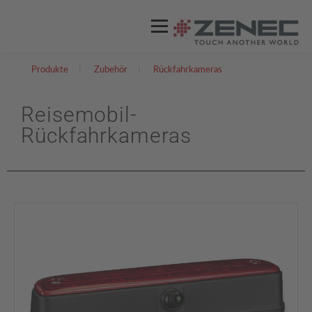
Menü
Produkte
I
Zubehör
I
Rückfahrkameras
ZENEC
PRODUKTE
VIDEOS
Reisemobil-
Rückfahrkameras
STORES / HÄNDLER
SUPPORT
DEUTSCH
Englisch