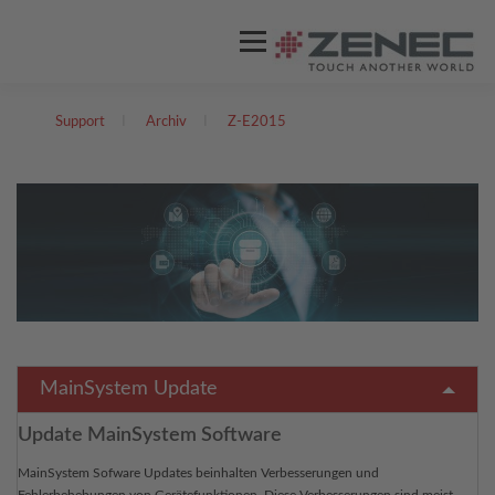
Menü
Support
I
Archiv
I
Z-E2015
ZENEC
PRODUKTE
VIDEOS
STORES / HÄNDLER
SUPPORT
DEUTSCH
Englisch
MainSystem Update
Update MainSystem Software
MainSystem Sofware Updates beinhalten Verbesserungen und