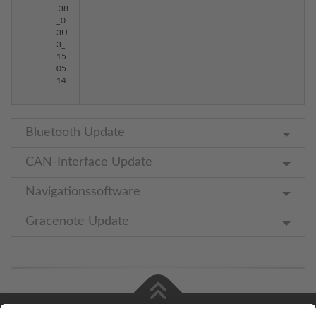
.38
_0
3U
3_
15
05
14
Bluetooth Update
CAN-Interface Update
Navigationssoftware
Gracenote Update