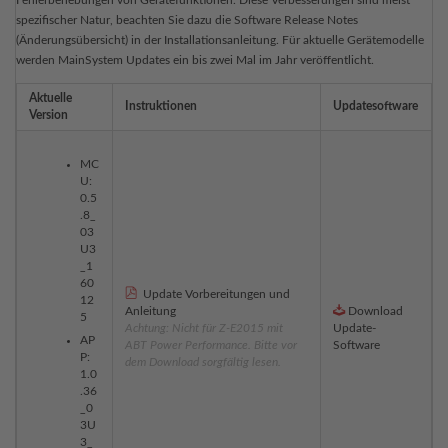
Fehlerbehebungen von Gerätefunktionen. Diese Verbesserungen sind meist
spezifischer Natur, beachten Sie dazu die Software Release Notes
(Änderungsübersicht) in der Installationsanleitung. Für aktuelle Gerätemodelle
werden MainSystem Updates ein bis zwei Mal im Jahr veröffentlicht.
Aktuelle
Instruktionen
Updatesoftware
Version
MC
U:
0.5
.8_
03
U3
_1
60
Update Vorbereitungen und
12
Anleitung
Download
5
Achtung: Nicht für Z-E2015 mit
Update-
AP
ABT Power Performance. Bitte vor
Software
P:
dem Download sorgfältig lesen.
1.0
.36
_0
3U
3_