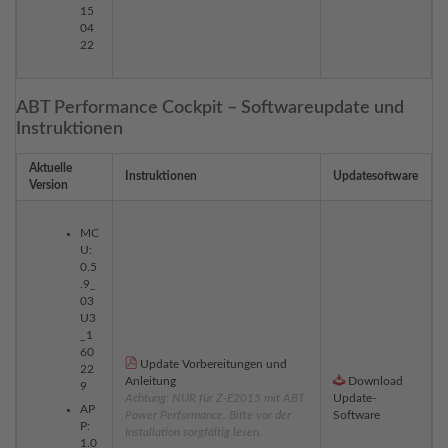
15
04
22
ABT Performance Cockpit – Softwareupdate und
Instruktionen
Aktuelle
Instruktionen
Updatesoftware
Version
MC
U:
0.5
.9_
03
U3
_1
60
Update Vorbereitungen und
22
Anleitung
Download
9
Achtung: NUR für Z-E2015 mit ABT
Update-
AP
Power Performance. Bitte vor der
Software
P:
Installation sorgfältig lesen.
1.0